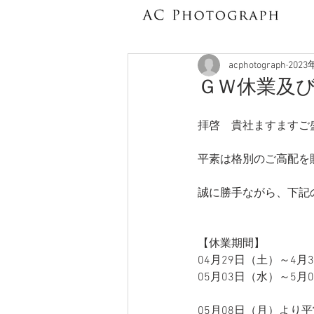
acphotograph
202
ＧＷ休業及
拝啓　貴社ますますご
平素は格別のご高配を
誠に勝手ながら、下記
【休業期間】
04月29日（土）～4月
05月03日（水）～5月
05月08日（月）より